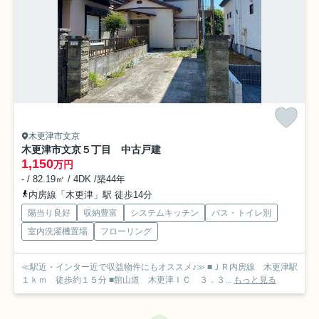
木更津市文京
木更津市文京５丁目 中古戸建
1,150
万円
- / 82.19㎡ / 4DK /築44年
内房線「木更津」駅 徒歩14分
陽当り良好
収納豊富
システムキッチン
バス・トイレ別
室内洗濯機置場
フローリング
≪駅近・インター近で収益物件にもオススメ♪≫ ■ＪＲ内房線 木更津駅
１ｋｍ 徒歩約１５分 ■館山道 木更津ＩＣ ３．３...
もっと見る