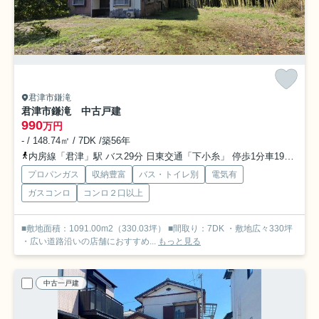
君津市鎌滝
君津市鎌滝 中古戸建
990
万円
- / 148.74㎡ / 7DK /築56年
内房線「君津」駅 バス29分 日東交通「下小糸」 停歩1分車19分 11.3km
プロパンガス
収納豊富
バス・トイレ別
電気有
ガスコンロ
コンロ２口以上
■敷地面積：1091.00m2（330.03坪） ■間取り：7DK ・敷地広々330坪
・広い道路沿いの店舗におすすめ...
もっと見る
中古一戸建