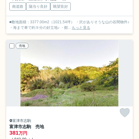
南道路
陽当り良好
眺望良好
■敷地面積：3377.00m2（1021.54坪） ・沢がありそうな山の谷間物件♪
・海まで車で約９分の好立地♪ ・館...
もっと見る
売地
富津市志駒
富津市志駒 売地
381
万円