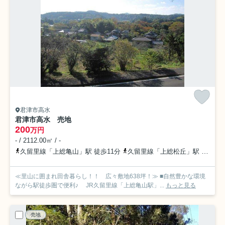
君津市高水
君津市高水 売地
200
万円
- / 2112.00㎡ / -
久留里線「上総亀山」駅 徒歩11分
久留里線「上総松丘」駅 徒歩45分
≪里山に囲まれ田舎暮らし！！ 広々敷地638坪！≫ ■自然豊かな環境
ながら駅徒歩圏で便利♪ JR久留里線「上総亀山駅」...
もっと見る
売地