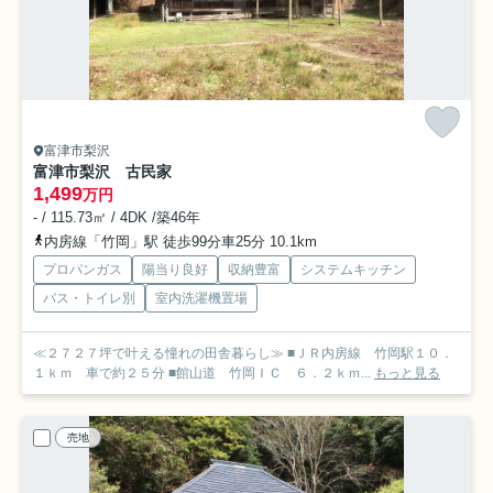
富津市梨沢
富津市梨沢 古民家
1,499
万円
- / 115.73㎡ / 4DK /築46年
内房線「竹岡」駅 徒歩99分車25分 10.1km
プロパンガス
陽当り良好
収納豊富
システムキッチン
バス・トイレ別
室内洗濯機置場
≪２７２７坪で叶える憧れの田舎暮らし≫ ■ＪＲ内房線 竹岡駅１０．
１ｋｍ 車で約２５分 ■館山道 竹岡ＩＣ ６．２ｋｍ...
もっと見る
売地