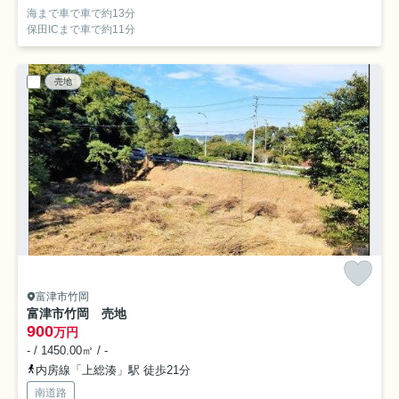
海まで車で車で約13分
保田ICまで車で約11分
売地
富津市竹岡
富津市竹岡 売地
900
万円
- / 1450.00㎡ / -
内房線「上総湊」駅 徒歩21分
南道路