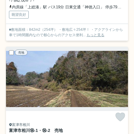
- / 842.00㎡ / -
内房線「上総湊」駅 バス19分 日東交通「神徳入口」 停歩79分車18分 11.0km
眺望良好
■敷地面積：842m2（254坪） ・敷地広々254坪！ ・アクアラインから
車で1時間圏内なので都心からのアクセス便利...
もっと見る
売地
富津市相川
富津市相川⑭-1・⑭-2 売地