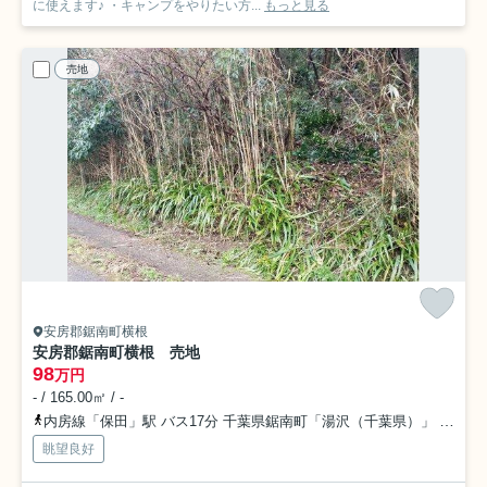
に使えます♪ ・キャンプをやりたい方...
もっと見る
売地
安房郡鋸南町横根
安房郡鋸南町横根 売地
98
万円
- / 165.00㎡ / -
内房線「保田」駅 バス17分 千葉県鋸南町「湯沢（千葉県）」 停歩15分
眺望良好