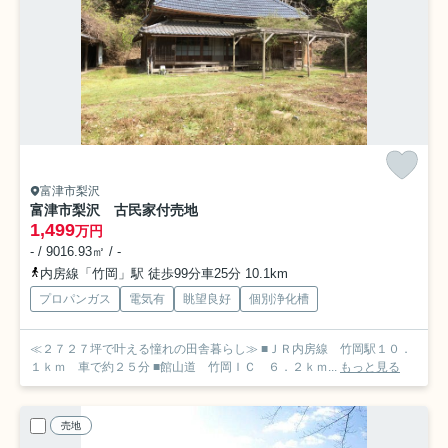
富津市梨沢
富津市梨沢 古民家付売地
1,499
万円
- / 9016.93㎡ / -
内房線「竹岡」駅 徒歩99分車25分 10.1km
プロパンガス
電気有
眺望良好
個別浄化槽
≪２７２７坪で叶える憧れの田舎暮らし≫ ■ＪＲ内房線 竹岡駅１０．
１ｋｍ 車で約２５分 ■館山道 竹岡ＩＣ ６．２ｋｍ...
もっと見る
売地