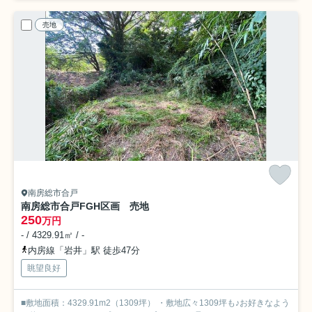
売地
南房総市合戸
南房総市合戸FGH区画 売地
250
万円
- / 4329.91㎡ / -
内房線「岩井」駅 徒歩47分
眺望良好
■敷地面積：4329.91m2（1309坪） ・敷地広々1309坪も♪お好きなよう