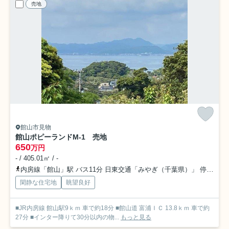
売地
館山市見物
館山ポピーランドM-1 売地
650
万円
- / 405.01㎡ / -
内房線「館山」駅 バス11分 日東交通「みやぎ（千葉県）」 停歩52分
閑静な住宅地
眺望良好
■JR内房線 館山駅9ｋｍ 車で約18分 ■館山道 富浦ＩＣ 13.8ｋｍ 車で約
27分 ■インター降りて30分以内の物...
もっと見る