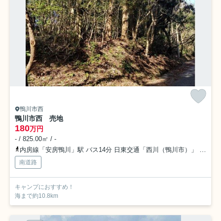
鴨川市西
鴨川市西 売地
180
万円
- / 825.00㎡ / -
内房線「安房鴨川」駅 バス14分 日東交通「西川（鴨川市）」 停歩64分
南道路
キャンプにおすすめ！
海まで約10.8km