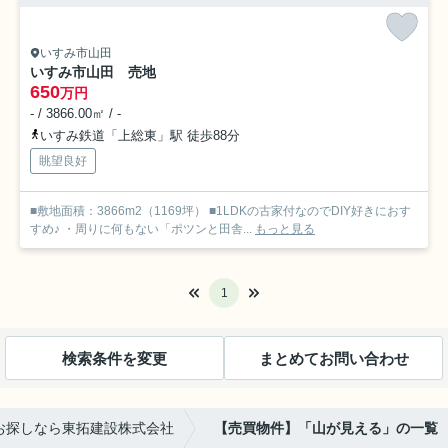
いすみ市山田
いすみ市山田 売地
650
万円
- / 3866.00㎡ / -
いすみ鉄道「上総東」駅 徒歩88分
眺望良好
■敷地面積：3866m2（1169坪） ■1LDKの古家付なのでDIY好きにおす
すめ♪ ・周りに何もない「ポツンと田舎...
もっと見る
1
検索条件を変更
まとめてお問い合わせ
お探しなら東拓建設株式会社
【売買物件】「山が見える」の一覧