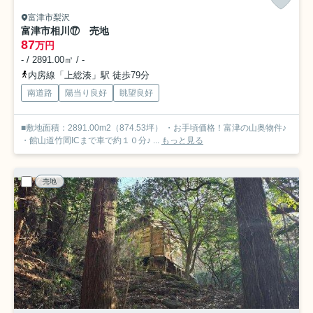
富津市梨沢
富津市相川⑰ 売地
87
万円
- / 2891.00㎡ / -
内房線「上総湊」駅 徒歩79分
南道路
陽当り良好
眺望良好
■敷地面積：2891.00m2（874.53坪） ・お手頃価格！富津の山奥物件♪
・館山道竹岡ICまで車で約１０分♪ ...
もっと見る
売地