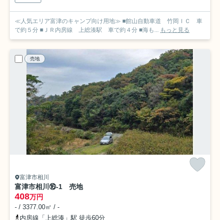
≪人気エリア富津のキャンプ向け用地≫ ■館山自動車道 竹岡ＩＣ 車
で約５分 ■ＪＲ内房線 上総湊駅 車で約４分 ■海も...
もっと見る
売地
富津市相川
富津市相川⑯-1 売地
408
万円
- / 3377.00㎡ / -
内房線「上総湊」駅 徒歩60分