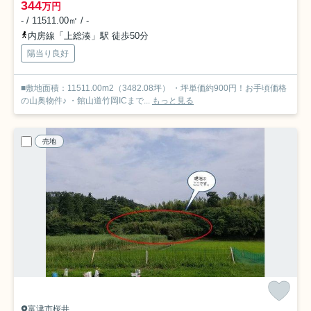
344
万円
- / 11511.00㎡ / -
内房線「上総湊」駅 徒歩50分
陽当り良好
■敷地面積：11511.00m2（3482.08坪） ・坪単価約900円！お手頃価格
の山奥物件♪ ・館山道竹岡ICまで...
もっと見る
売地
富津市桜井