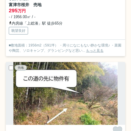
富津市桜井 売地
295
万円
- / 1956.00㎡ / -
内房線「上総湊」駅 徒歩65分
眺望良好
■敷地面積：1956m2（591坪） ・周りになにもない静かな環境♪ ・菜園
や陶芸、ソロキャンプ、グランピングなど思い...
もっと見る
売地