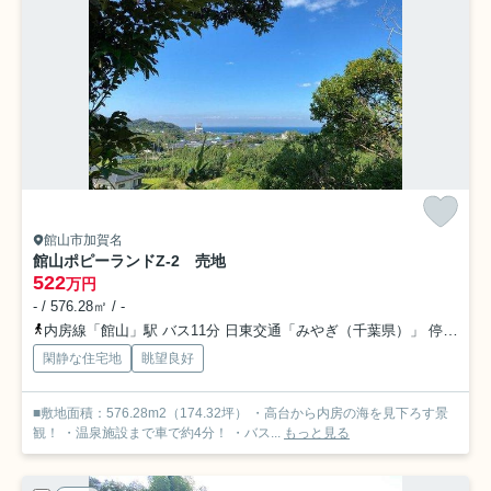
館山市加賀名
館山ポピーランドZ-2 売地
522
万円
- / 576.28㎡ / -
内房線「館山」駅 バス11分 日東交通「みやぎ（千葉県）」 停歩73分車17分 8.6km
閑静な住宅地
眺望良好
■敷地面積：576.28m2（174.32坪） ・高台から内房の海を見下ろす景
観！ ・温泉施設まで車で約4分！ ・バス...
もっと見る