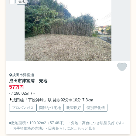
売地
成田市津富浦
成田市津富浦 売地
57
万円
- / 190.02㎡ / -
成田線「下総神崎」駅 徒歩92分車10分 7.3km
プロパンガス
閑静な住宅地
眺望良好
個別浄化槽
■敷地面積：190.02m2（57.48坪） ・角地・高台につき眺望良好です♪
・お手頃価格の売地♪ ・田舎暮らしにお...
もっと見る