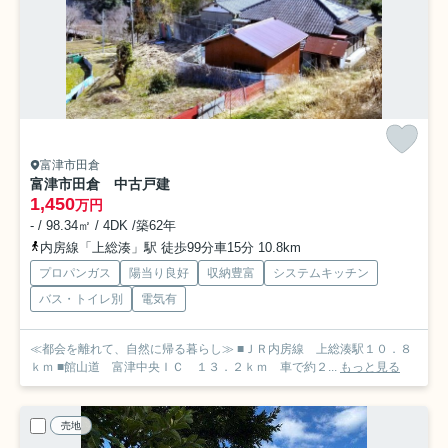
富津市田倉
富津市田倉 中古戸建
1,450
万円
- / 98.34㎡ / 4DK /築62年
内房線「上総湊」駅 徒歩99分車15分 10.8km
プロパンガス
陽当り良好
収納豊富
システムキッチン
バス・トイレ別
電気有
≪都会を離れて、自然に帰る暮らし≫ ■ＪＲ内房線 上総湊駅１０．８
ｋｍ ■館山道 富津中央ＩＣ １３．２ｋｍ 車で約２...
もっと見る
売地