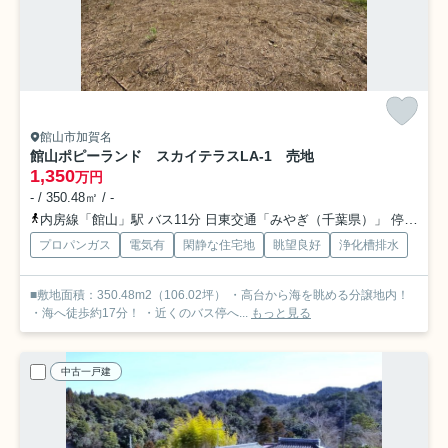
館山市加賀名
館山ポピーランド スカイテラスLA-1 売地
1,350
万円
- / 350.48㎡ / -
内房線「館山」駅 バス11分 日東交通「みやぎ（千葉県）」 停歩71分車18分 9.0km
プロパンガス
電気有
閑静な住宅地
眺望良好
浄化槽排水
■敷地面積：350.48m2（106.02坪） ・高台から海を眺める分譲地内！
・海へ徒歩約17分！ ・近くのバス停へ...
もっと見る
中古一戸建