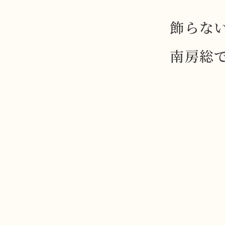
飾らな
南房総