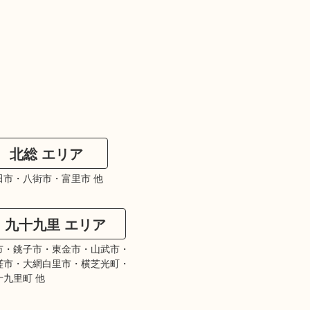
北総 エリア
田市・八街市・富里市 他
九十九里 エリア
市・銚子市・東金市・山武市・
瑳市・大網白里市・横芝光町・
十九里町 他