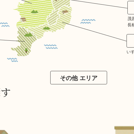
茂
長
い
その他 エリア
探す