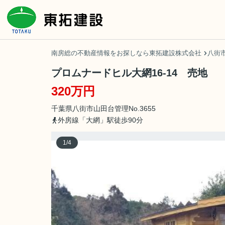
南房総の不動産情報をお探しなら東拓建設株式会社
八街市
プロムナードヒル大網16-14 売地
320万円
千葉県
八街市
山田台
管理No.3655
外房線「大網」駅徒歩90分
1
/
4