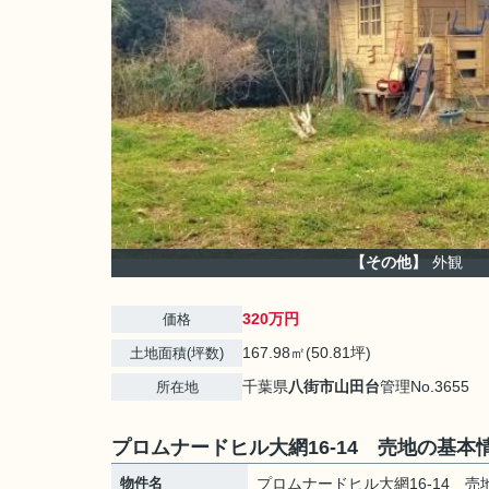
【その他】
外観
320万円
価格
167.98㎡(50.81坪)
土地面積(坪数)
千葉県
八街市
山田台
管理No.3655
所在地
プロムナードヒル大網16-14 売地の基本
物件名
プロムナードヒル大網16-14 売