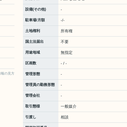
設備(その他)
-
駐車場/月額
-/-
土地権利
所有権
国土法届出
不要
用途地域
無指定
区画数
- / -
情報の見方
管理形態
-
管理員の勤務形態
-
管理会社
-
取引態様
一般媒介
引渡し
相談