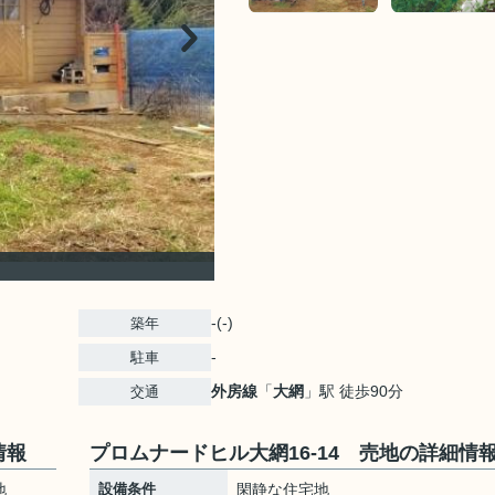
-(-)
築年
-
駐車
外房線
「
大網
」駅 徒歩90分
交通
情報
プロムナードヒル大網16-14 売地の詳細情
地
設備条件
閑静な住宅地