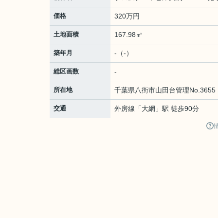
価格
320万円
土地面積
167.98㎡
築年月
-（-）
総区画数
-
所在地
千葉県
八街市
山田台
管理No.3655
交通
外房線
「
大網
」駅 徒歩90分