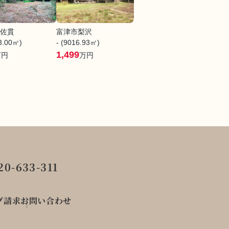
佐貫
富津市梨沢
53.00㎡)
- (9016.93㎡)
1,499
万円
万円
0-633-311
グ請求
お問い合わせ