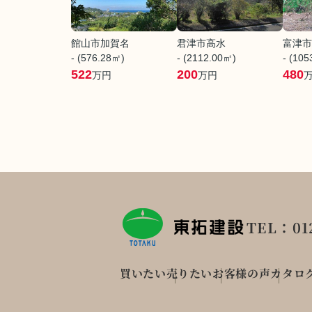
館山市加賀名
君津市高水
富津市
- (576.28㎡)
- (2112.00㎡)
- (10
522
200
480
万円
万円
TEL：012
買いたい
売りたい
お客様の声
カタロ