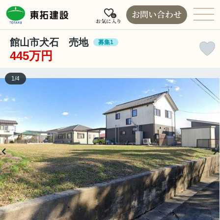
お問い合わせ
0
お気に入り
館山市犬石 売地
募集1
445万円
1
/
4