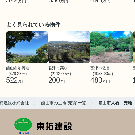
万円
万円
万円
よく見られている物件
館山市加賀名
君津市高水
富津市佐貫
- (576.28㎡)
- (2112.00㎡)
- (1053.00㎡)
-
522
200
480
万円
万円
万円
拓建設株式会社
館山市の土地(売買)一覧
館山市犬石 売地