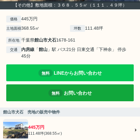
【その他】敷地面積：３６８．５５㎡（１１１．４９坪）
445万円
価格
368.55㎡
111.48坪
土地面積
坪数
千葉県
館山市
犬石
1678-161
所在地
内房線
「
館山
」駅 バス21分 日東交通「下神余」 停歩
交通
45分
LINEからお問い合わせ
無料
お問い合わせ
無料
館山市犬石 売地の販売中物件
445万円
111.48坪(368.55㎡)