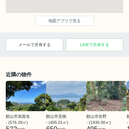
地図アプリで見る
メールで共有する
LINEで共有する
近隣の物件
館山市佐野
館山市加賀名
館山市見物
- (1936.00㎡)
- (576.28㎡)
- (405.01㎡)
-
495
522
650