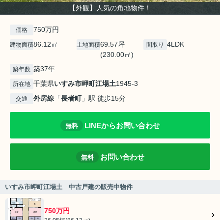
【外観】人気の角地物件！
750万円
価格
86.12㎡
69.57坪
4LDK
建物面積
土地面積
間取り
(230.00㎡)
築37年
築年数
千葉県
いすみ市
岬町江場土
1945-3
所在地
外房線
「
長者町
」駅 徒歩15分
交通
LINEからお問い合わせ
無料
お問い合わせ
無料
いすみ市岬町江場土 中古戸建の販売中物件
750万円