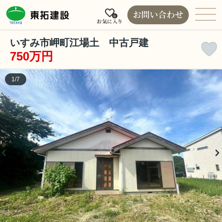
お問い合わせ
0
お気に入り
いすみ市岬町江場土 中古戸建
750万円
1
/
7