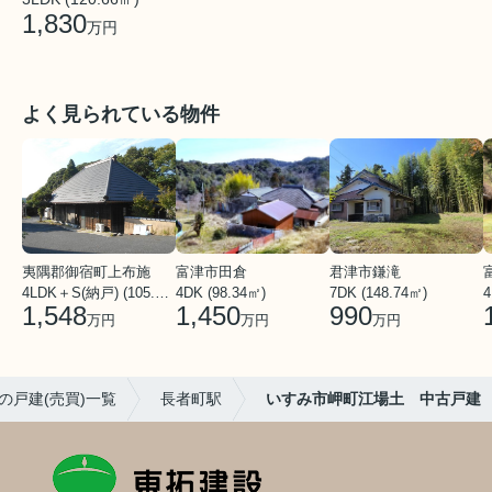
1,830
万円
よく見られている物件
夷隅郡御宿町上布施
富津市田倉
君津市鎌滝
4LDK＋S(納戸) (105.65㎡)
4DK (98.34㎡)
7DK (148.74㎡)
4
1,548
1,450
990
万円
万円
万円
の戸建(売買)一覧
長者町駅
いすみ市岬町江場土 中古戸建