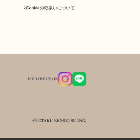
Cookieの取扱いについて
FOLLOW US ON
©TOTAKU KENSETSU INC.